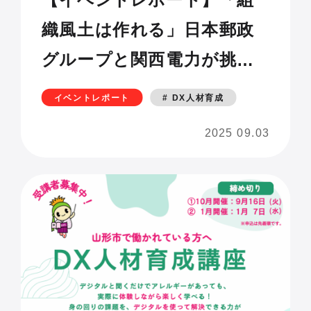
【イベントレポート】「組
織風土は作れる」日本郵政
グループと関西電力が挑む
組織変革〜AIネイティブ世
イベントレポート
# DX人材育成
代に選ばれる企業の条件と
2025 09.03
は〜