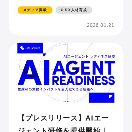
プが開催 経営者たちが試
メディア掲載
# DX人材育成
行錯誤や改善することの大
2026 01.21
切さを学ぶ 島根県出雲
市」
【プレスリリース】AIエー
ジェント研修を提供開始｜