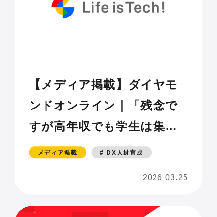
【メディア掲載】ダイヤモ
ンドオンライン｜「残念で
すが高年収でも学生は集ま
りません。優秀な若手に選
メディア掲載
# DX人材育成
ばれない「日本企業」の致
2026 03.25
命的なズレ」