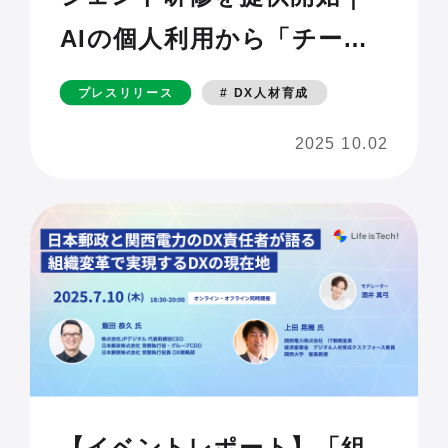
AIの個人利用から「チーム
での業務改革」へ〜来るAI
プレスリリース
# DX人材育成
エージェント時代に必須の
2025 10.02
マインド・スキルを1日で習
得〜