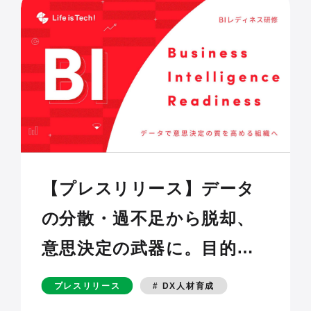
【プレスリリース】データ
の分散・過不足から脱却、
意思決定の武器に。目的・
データ・プロセスをつなぐ
プレスリリース
# DX人材育成
BI設計の型を学ぶ「BIレデ