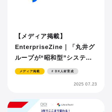
【メディア掲載】
EnterpriseZine｜「丸井グ
ループが“昭和型”システム
開発風土を変革した3年の歩
メディア掲載
# DX人材育成
み：経営層を変えたDX人材
2025 07.23
育成計画の作り方」