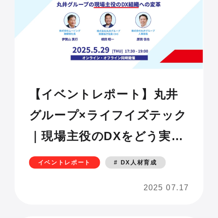
【イベントレポート】丸井
グループ×ライフイズテック
｜現場主役のDXをどう実現
する？丸井グループが挑ん
イベントレポート
# DX人材育成
だ3年間の軌跡
2025 07.17