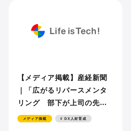
【メディア掲載】産経新聞
｜「広がるリバースメンタ
リング 部下が上司の先生
役に 企業や政党でも導入
メディア掲載
# DX人材育成
進む」