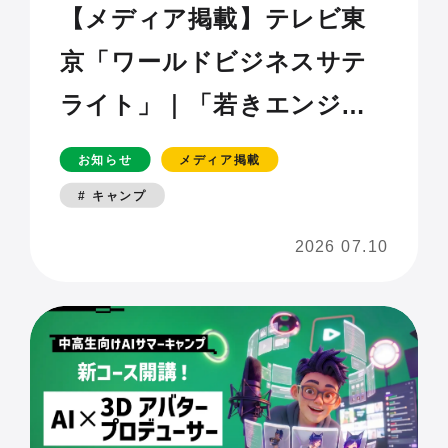
【メディア掲載】テレビ東
京「ワールドビジネスサテ
ライト」｜「若きエンジニ
ア 世界への一歩【経済のゲ
お知らせ
メディア掲載
ンバ】」
# キャンプ
2026 07.10