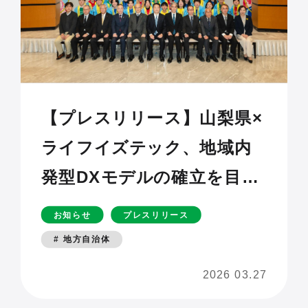
【プレスリリース】山梨県×
ライフイズテック、地域内
発型DXモデルの確立を目指
す「山梨県DX人材育成エコ
お知らせ
プレスリリース
システム創出事業」、事業2
# 地方自治体
年目の成果を報告
2026 03.27