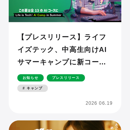
【プレスリリース】ライフ
イズテック、中高生向けAI
サマーキャンプに新コース
「AI × 3Dアバタープロデュ
お知らせ
プレスリリース
ーサー」を追加。開催会場
# キャンプ
を東京科学大・早稲田大・
2026 06.19
立命館大へ拡大〜AIと対話
して“自分だけの3Dアバタ