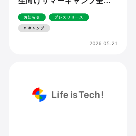
生向けサマーキャンプ全コ
ースを「AIキャンプ」へ全
お知らせ
プレスリリース
面リニューアル。東京大
# キャンプ
学・慶應大・早稲田大など
2026 05.21
全国の大学会場で開催