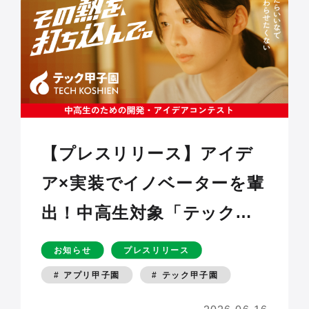
ー”を企画・制作・発信〜
【プレスリリース】アイデ
ア×実装でイノベーターを輩
出！中高生対象「テック甲
子園」本日より応募受付ス
お知らせ
プレスリリース
タート〜2011年より15年間
# アプリ甲子園
# テック甲子園
開催した「アプリ甲子園」