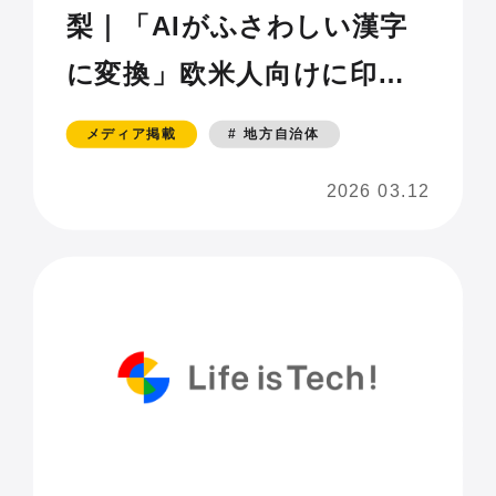
梨｜「AIがふさわしい漢字
に変換」欧米人向けに印鑑
の新サービスなど提案 中
メディア掲載
# 地方自治体
高生らがデジタル技術で課
2026 03.12
題解決を発表