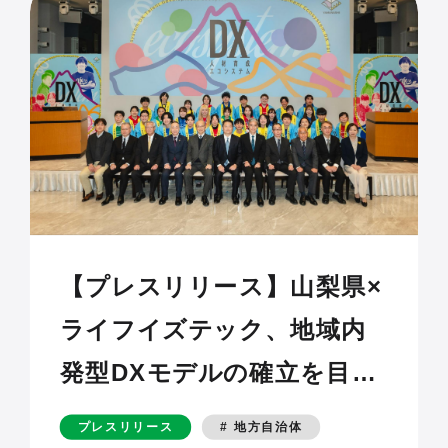
【プレスリリース】山梨県×
ライフイズテック、地域内
発型DXモデルの確立を目指
す「山梨県DX人材育成エコ
プレスリリース
# 地方自治体