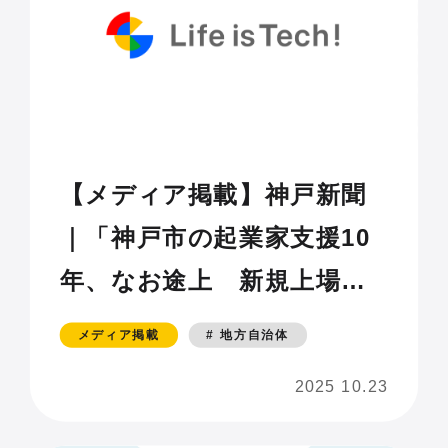
【メディア掲載】神戸新聞
｜「神戸市の起業家支援10
年、なお途上 新規上場は
メタバース関連1社のみ 若
メディア掲載
# 地方自治体
手の人材育成に着手」
2025 10.23