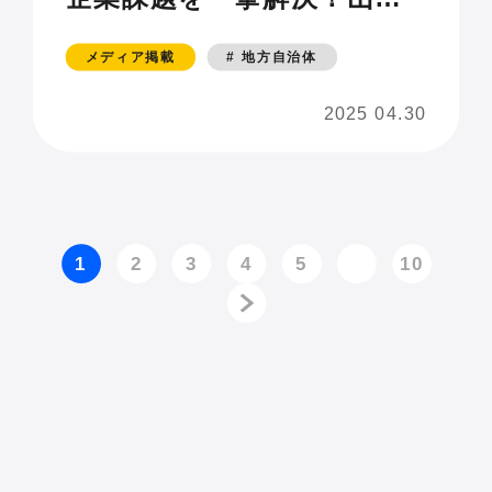
県が挑む、全国でも先駆的
メディア掲載
# 地方自治体
な“地域内発型DX”とは？」
2025 04.30
1
2
3
4
5
10