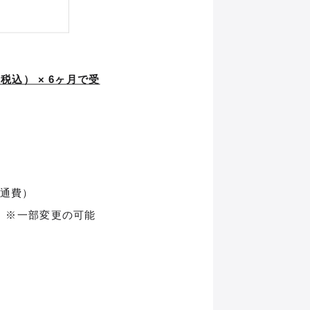
税込） × 6ヶ月で受
交通費）
ル1F）※一部変更の可能