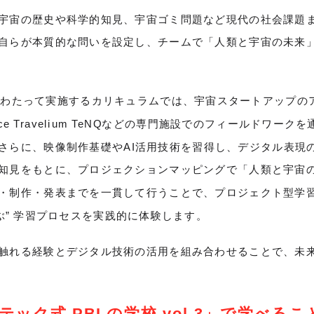
宇宙の歴史や科学的知見、宇宙ゴミ問題など現代の社会課題
自らが本質的な問いを設定し、チームで「人類と宇宙の未来
にわたって実施するカリキュラムでは、宇宙スタートアップの
ce Travelium TeNQなどの専門施設でのフィールドワー
さらに、映像制作基礎やAI活用技術を習得し、デジタル表現
知見をもとに、プロジェクションマッピングで「人類と宇宙
・制作・発表までを一貫して行うことで、プロジェクト型学習
ぶ” 学習プロセスを実践的に体験します。
触れる経験とデジタル技術の活用を組み合わせることで、未
ック式 PBLの学校 vol.3」で学べるこ