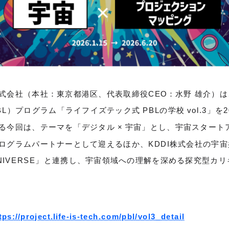
式会社（本社：東京都港区、代表取締役CEO：水野 雄介）
L）プログラム「ライフイズテック式 PBLの学校 vol.3」を2
る今回は、テーマを「デジタル × 宇宙」とし、宇宙スタート
ログラムパートナーとして迎えるほか、KDDI株式会社の宇
 UNIVERSE」と連携し、宇宙領域への理解を深める探究型カ
tps://project.life-is-tech.com/pbl/vol3_detail