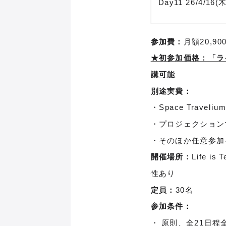
Day11 26/4/16(木
参加費：
月額20,9
★初参加価格：「ライ
講可能
別途実費：
・Space Travel
・プロジェクション
・そのほか任意参加
開催場所：
Life 
性あり
定員：
30名
参加条件：
・ 原則、全21日