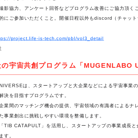
撮影協力、アンケート回答などプログラム改善にご協力頂く
的にご参加いただくこと。開催日程以外もdiscord（チャッ
tps://project.life-is-tech.com/pbl/vol3_detail
社
社の宇宙共創プログラム「MUGENLABO U
O UNIVERSEは、スタートアップと大企業などによる宇宙事
解決を目指すプログラムです。
企業間のマッチング機会の提供、宇宙領域の有識者によるナ
た事業創出に挑戦しやすい環境を整備します。
TIB CATAPULT」を活用し、スタートアップの事業成長
ます。